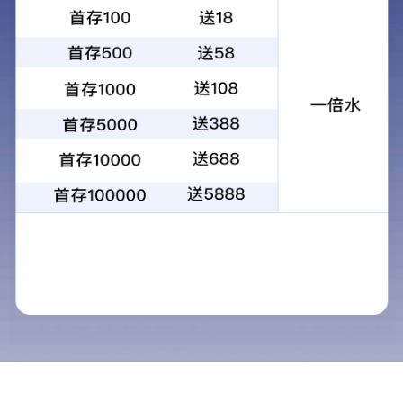
彩色透水混凝土地坪
彩色陶瓷颗粒防滑路面
砂基透水沥